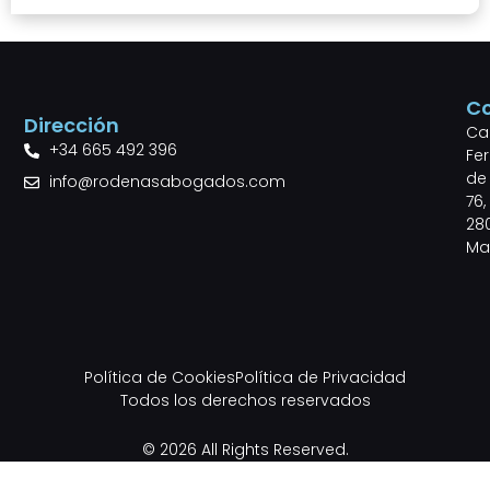
C
Dirección
Cal
+34 665 492 396
Fe
de 
info@rodenasabogados.com
76,
28
Ma
Política de Cookies
Política de Privacidad
Todos los derechos reservados
© 2026 All Rights Reserved.