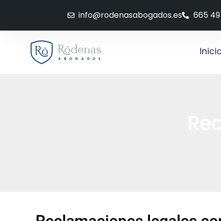
info@rodenasabogados.es
665 49
Inici
Rec