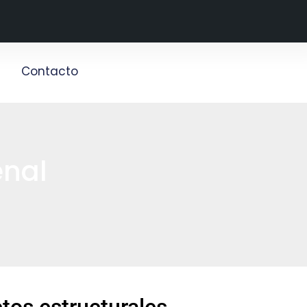
g
Contacto
enal