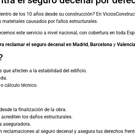
tra el seguro decenal por defec
 dentro de los 10 años desde su construcción? En ViciosConstru
s materiales causados por fallos estructurales.
emos este servicio a nivel nacional, con cobertura en toda Es
a reclamar el seguro decenal en Madrid
,
Barcelona
y
Valenci
?
que afecten a la estabilidad del edificio.
nda.
o cálculo técnico.
esde la finalización de la obra.
 acrediten los daños estructurales.
la aseguradora.
 reclamaciones al seguro decenal y asegura tus derechos frente