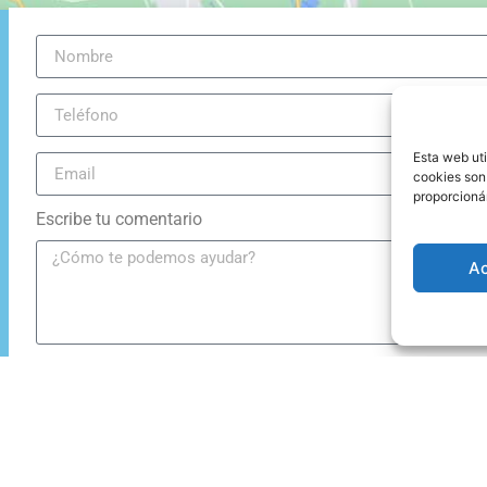
Esta web uti
cookies son
proporcioná
Escribe tu comentario
A
Acepto
la política de privacidad
de esta web
Enviar