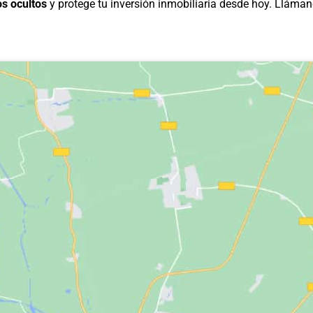
os ocultos
y protege tu inversión inmobiliaria desde hoy. Llámano