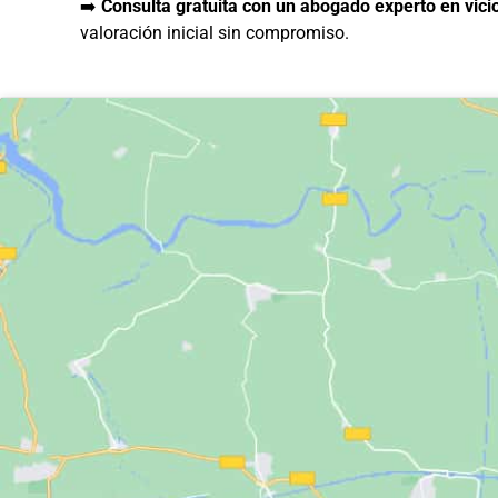
➡️
Consulta gratuita con un abogado experto en vici
valoración inicial sin compromiso.