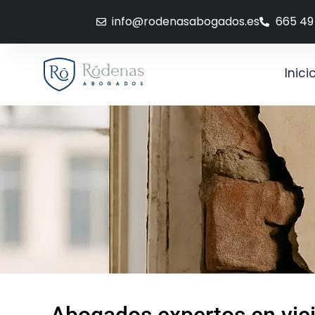
info@rodenasabogados.es
665 49
Inici