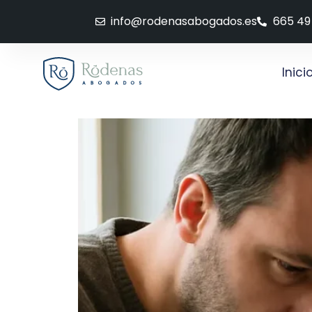
info@rodenasabogados.es
665 49
Inici