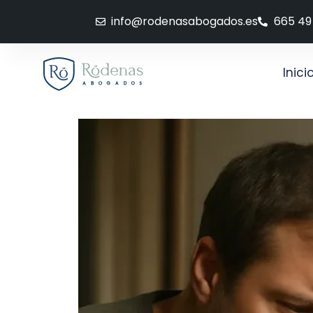
info@rodenasabogados.es
665 49
Inici