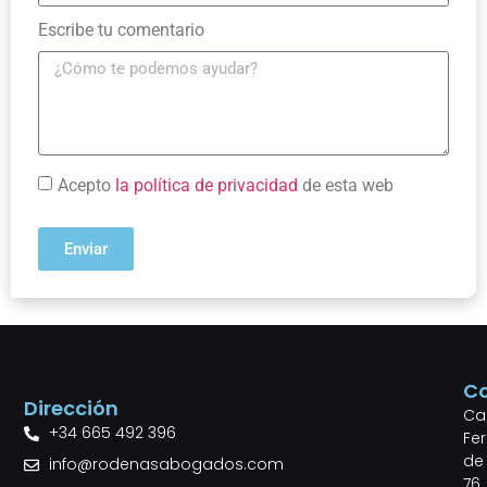
Escribe tu comentario
Acepto
la política de privacidad
de esta web
Enviar
C
Dirección
Cal
+34 665 492 396
Fe
de 
info@rodenasabogados.com
76,