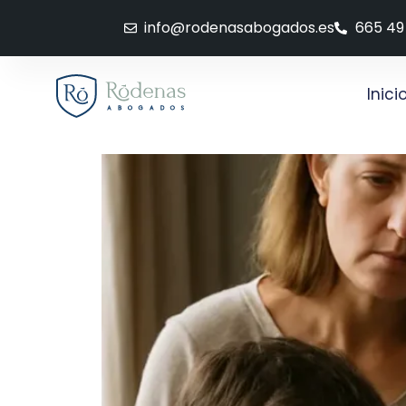
info@rodenasabogados.es
665 49
Inici