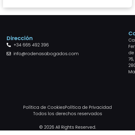
C
Dirección
Cal
+34 665 492 396
Fe
de 
info@rodenasabogados.com
76,
28
Ma
Política de Cookies
Política de Privacidad
Todos los derechos reservados
© 2026 All Rights Reserved.