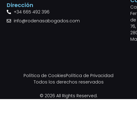
C
Dirección
Cal
+34 665 492 396
Fe
de 
info@rodenasabogados.com
76,
28
Ma
Política de Cookies
Política de Privacidad
Todos los derechos reservados
© 2026 All Rights Reserved.