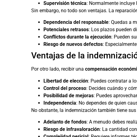
Supervisión técnica
: Normalmente incluye l
Sin embargo, no todo son ventajas. La reparación
Dependencia del responsable
: Quedas a m
Potenciales retrasos
: Los plazos pueden di
Conflictos durante la ejecución
: Pueden su
Riesgo de nuevos defectos
: Especialmente 
Ventajas de la indemnizac
Por otro lado, recibir una
compensación económica
Libertad de elección
: Puedes contratar a lo
Control del proceso
: Decides cuándo y cómo
Posibilidad de mejoras
: Puedes aprovechar
Independencia
: No dependes de quien caus
No obstante, la indemnización también tiene sus
Adelanto de fondos
: A menudo debes realiz
Riesgo de infravaloración
: La cantidad con
Complejidad pericial
: Requiere informes té