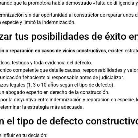
derando que la promotora había demostrado «falta de diligencia 
mnización sin dar oportunidad al constructor de reparar unos d
n especie y limitó la indemnización.
ar tus posibilidades de éxito e
n o reparación en casos de vicios constructivos
, existen estr
ídeos, testigos y toda evidencia del defecto.
técnico competente que detalle causas, responsabilidades y val
unicación fehaciente al responsable antes de judicializar.
azos legales (1, 3 o 10 años según el tipo de defecto).
 un abogado experto en derecho de la construcción.
or la disyuntiva entre indemnización y reparación en especie, lo
determinar la estrategia más adecuada.
 el tipo de defecto constructiv
influir en tu decisión: