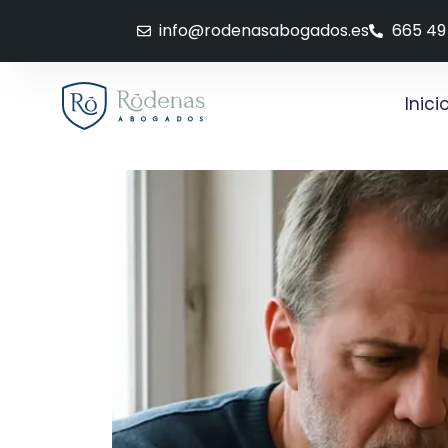
info@rodenasabogados.es
665 49
Inici