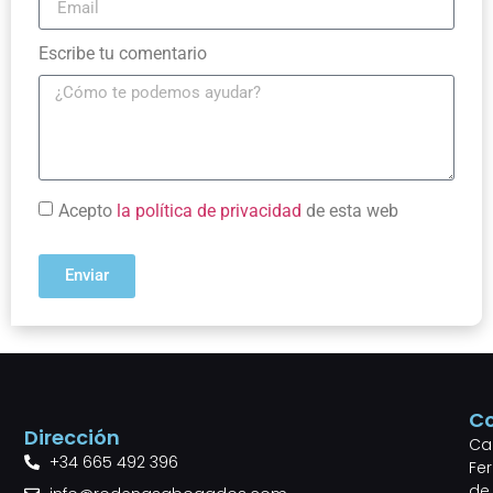
Escribe tu comentario
Acepto
la política de privacidad
de esta web
Enviar
C
Dirección
Cal
+34 665 492 396
Fe
de 