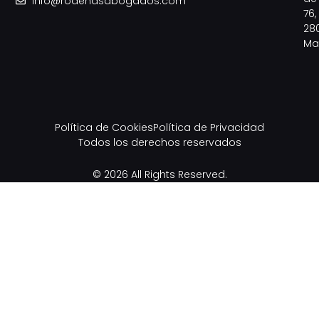
info@rodenasabogados.com
76,
28
Ma
Política de Cookies
Política de Privacidad
Todos los derechos reservados
© 2026 All Rights Reserved.