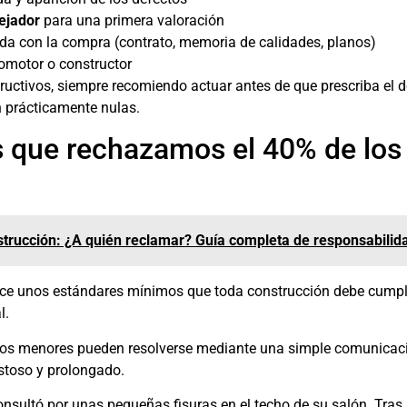
rejador
para una primera valoración
da con la compra (contrato, memoria de calidades, planos)
omotor o constructor
uctivos, siempre recomiendo actuar antes de que prescriba el de
n prácticamente nulas.
s que rechazamos el 40% de los
trucción: ¿A quién reclamar? Guía completa de responsabilid
lece unos estándares mínimos que toda construcción debe cumpl
l.
tos menores pueden resolverse mediante una simple comunicación
ostoso y prolongado.
 consultó por unas pequeñas fisuras en el techo de su salón. Tra