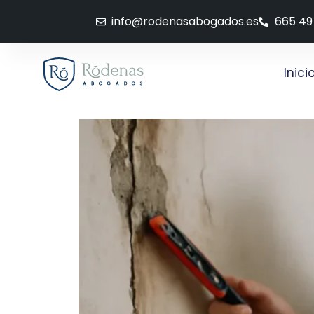
info@rodenasabogados.es
665 49
Inici