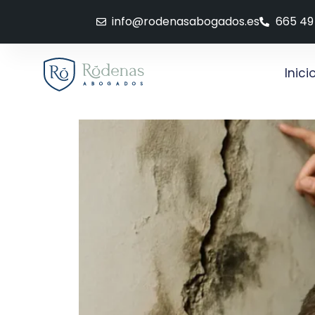
info@rodenasabogados.es
665 49
Inici