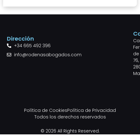
C
Dirección
Cal
+34 665 492 396
Fe
de 
info@rodenasabogados.com
76,
28
Ma
Política de Cookies
Política de Privacidad
Todos los derechos reservados
© 2026 All Rights Reserved.