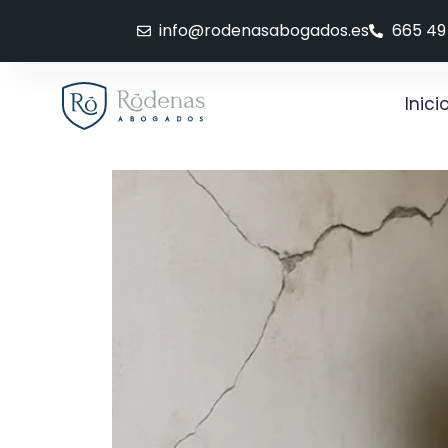
info@rodenasabogados.es
665 49
Inici