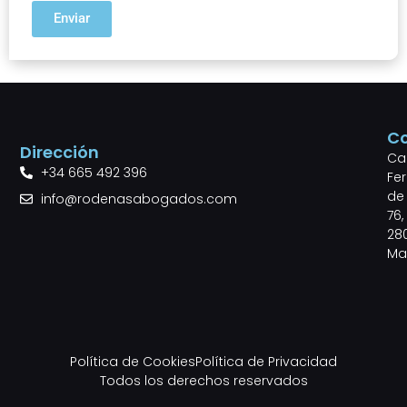
Enviar
C
Dirección
Cal
+34 665 492 396
Fe
de 
info@rodenasabogados.com
76,
28
Ma
Política de Cookies
Política de Privacidad
Todos los derechos reservados