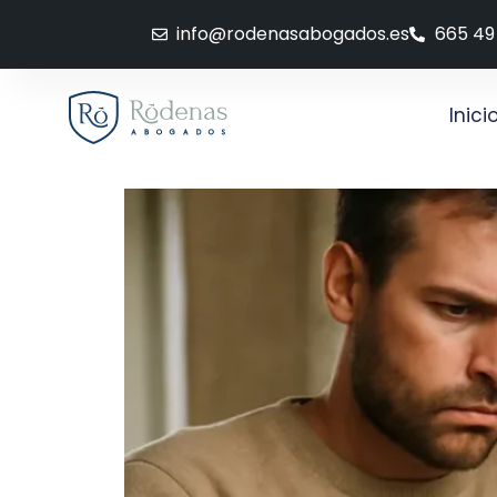
info@rodenasabogados.es
665 49
Inici