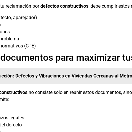
n tu reclamación por
defectos constructivos
, debe cumplir estos 
tecto, aparejador)
a
iones
l problema
 normativos (CTE)
s documentos para maximizar tus
ucción: Defectos y Vibraciones en Viviendas Cercanas al Metr
 constructivos
no consiste solo en reunir estos documentos, sino
mite:
azos legales
del defecto
n