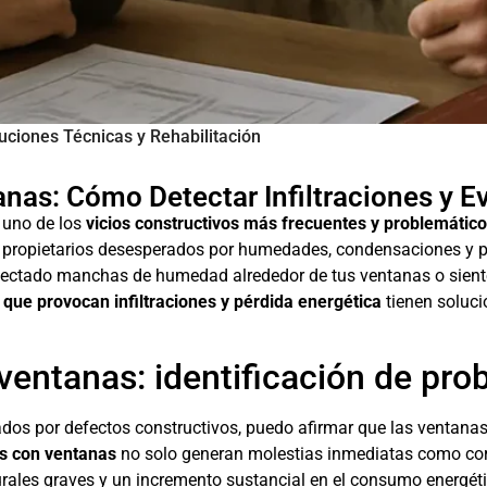
uciones Técnicas y Rehabilitación
nas: Cómo Detectar Infiltraciones y E
n uno de los
vicios constructivos más frecuentes y problemátic
 propietarios desesperados por humedades, condensaciones y 
etectado manchas de humedad alrededor de tus ventanas o siente
 que provocan infiltraciones y pérdida energética
tienen solució
 ventanas: identificación de pr
s por defectos constructivos, puedo afirmar que las ventanas 
os con ventanas
no solo generan molestias inmediatas como corri
urales graves y un incremento sustancial en el consumo energéti