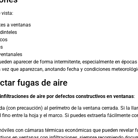
 vista:
es a ventanas
dinteles
rcos
os
ventanales
pueden aparecer de forma intermitente, especialmente en épocas
a vez que aparezcan, anotando fecha y condiciones meteorológi
ctar fugas de aire
infiltraciones de aire por defectos constructivos en ventanas
:
a (con precaución) al perímetro de la ventana cerrada. Si la llam
 fino entre la hoja y el marco. Si puedes extraerla fácilmente c
 móviles con cámaras térmicas económicas que pueden revelar fu
ctivos en ventanas con infiltraciones, siempre recomiendo doc