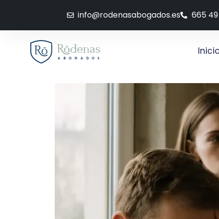
info@rodenasabogados.es
665 49
Inici