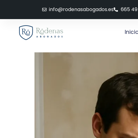
info@rodenasabogados.es
665 49
Inici