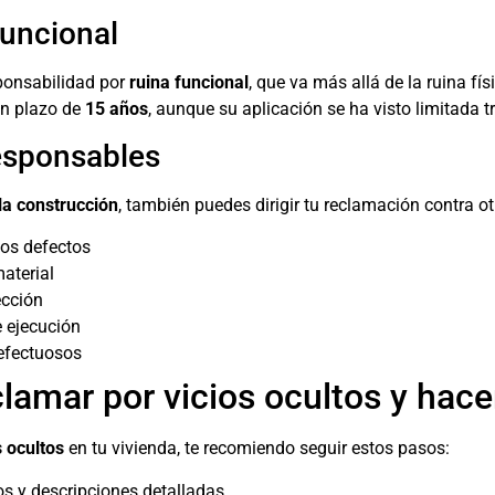
funcional
sponsabilidad por
ruina funcional
, que va más allá de la ruina fís
 un plazo de
15 años
, aunque su aplicación se ha visto limitada t
esponsables
 la construcción
, también puedes dirigir tu reclamación contra ot
los defectos
aterial
ección
 ejecución
efectuosos
lamar por vicios ocultos y hacer
 ocultos
en tu vivienda, te recomiendo seguir estos pasos:
os y descripciones detalladas