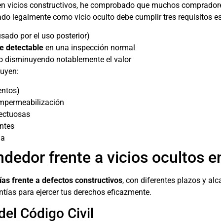
en vicios constructivos, he comprobado que muchos compradore
ado legalmente como vicio oculto debe cumplir tres requisitos e
sado por el uso posterior)
te detectable
en una inspección normal
d o disminuyendo notablemente el valor
luyen:
entos)
impermeabilización
fectuosas
entes
da
ndedor frente a vicios ocultos 
ías frente a defectos constructivos
, con diferentes plazos y al
tías para ejercer tus derechos eficazmente.
del Código Civil