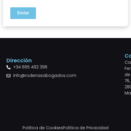
Enviar
C
Dirección
Cal
+34 665 492 396
Fe
de 
info@rodenasabogados.com
76,
28
Ma
Política de Cookies
Política de Privacidad