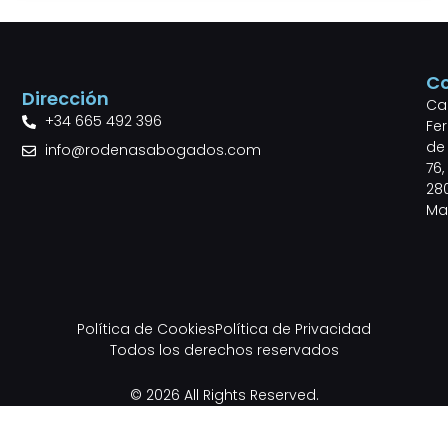
C
Dirección
Cal
+34 665 492 396
Fe
de 
info@rodenasabogados.com
76,
28
Ma
Política de Cookies
Política de Privacidad
Todos los derechos reservados
© 2026 All Rights Reserved.