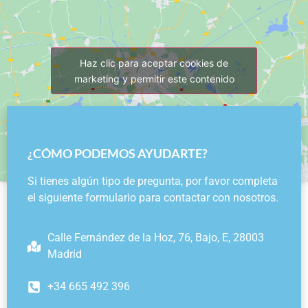
Haz clic para aceptar cookies de
marketing y permitir este contenido
¿CÓMO PODEMOS AYUDARTE?
Si tienes algún tipo de pregunta, por favor completa
el siguiente formulario para contactar con nosotros.
Calle Fernández de la Hoz, 76, Bajo, E, 28003
Madrid
+34 665 492 396