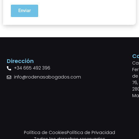
Enviar
C
Dirección
Cal
+34 665 492 396
Fe
de 
info@rodenasabogados.com
76,
28
Ma
Política de Cookies
Política de Privacidad
Todos los derechos reservados