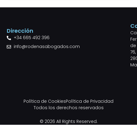
C
Dirección
Cal
+34 665 492 396
Fe
de 
info@rodenasabogados.com
76,
28
Ma
Política de Cookies
Política de Privacidad
Todos los derechos reservados
© 2026 All Rights Reserved.