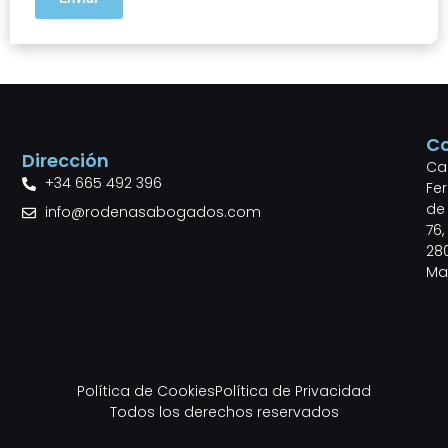
C
Dirección
Cal
+34 665 492 396
Fe
de 
info@rodenasabogados.com
76,
28
Ma
Política de Cookies
Política de Privacidad
Todos los derechos reservados