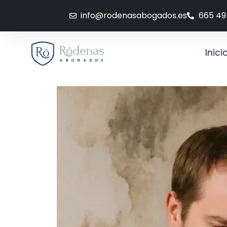
info@rodenasabogados.es
665 49
Inici